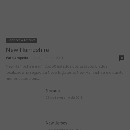
Conheça a América
New Hampshire
Val Campello
-
10 de junho de 2021
0
New Hampshire é um dos 50 estados dos Estados Unidos,
localizada na região da Nova Inglaterra. New Hampshire é o quinto
menor estado em...
Nevada
26 de fevereiro de 2019
New Jersey
9 de setembro de 2016