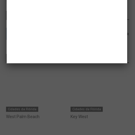
SIGA-NOS
1,326
Seguidores
SEGUIR
CIDADES DA FLÓRIDA
Cidades da Flórida
Cidades da Flórida
West Palm Beach
Key West