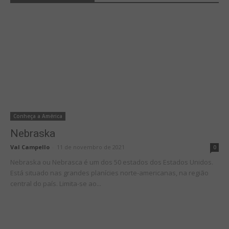
Conheça a América
Nebraska
Val Campello
-
11 de novembro de 2021
0
Nebraska ou Nebrasca é um dos 50 estados dos Estados Unidos.
Está situado nas grandes planícies norte-americanas, na região
central do país. Limita-se ao...