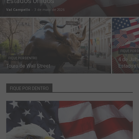
Estados Unidos
Val Campello
-
3 de maio de 2026
FIQUE POR 
FIQUE POR DENTRO
4 de Julh
Touro de Wall Street
Estados 
FIQUE POR DENTRO