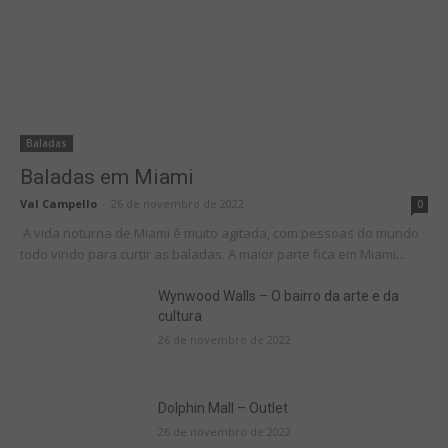
Baladas
Baladas em Miami
Val Campello
-
26 de novembro de 2022
0
A vida noturna de Miami é muito agitada, com pessoas do mundo
todo vindo para curtir as baladas. A maior parte fica em Miami...
Wynwood Walls – O bairro da arte e da
cultura
26 de novembro de 2022
Dolphin Mall – Outlet
26 de novembro de 2022